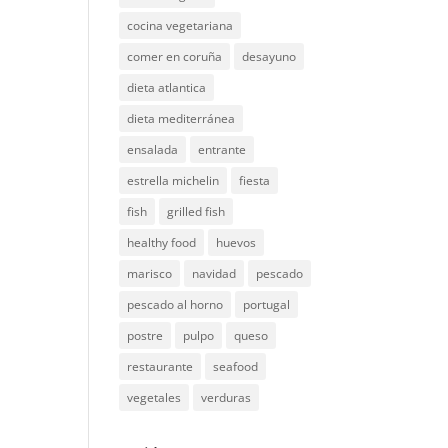
cocina vegetariana
comer en coruña
desayuno
dieta atlantica
dieta mediterránea
ensalada
entrante
estrella michelin
fiesta
fish
grilled fish
healthy food
huevos
marisco
navidad
pescado
pescado al horno
portugal
postre
pulpo
queso
restaurante
seafood
vegetales
verduras