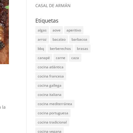
CASAL DE ARMÁN
Etiquetas
algas
aove
aperitivo
arroz
bacalao
barbacoa
bbq
berberechos
brasas
canapé
carne
caza
cocina atlántica
cocina francesa
cocina gallega
cocina italiana
cocina mediterránea
 la
cocina portuguesa
cocina tradicional
cocina vegana