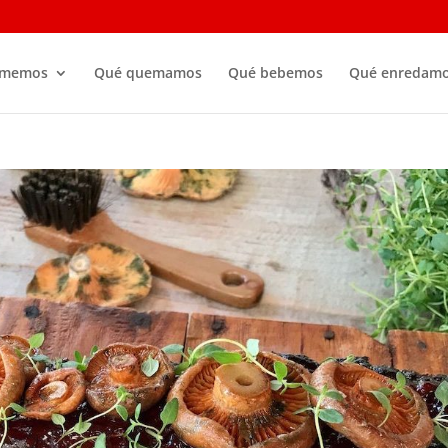
omemos
Qué quemamos
Qué bebemos
Qué enredam