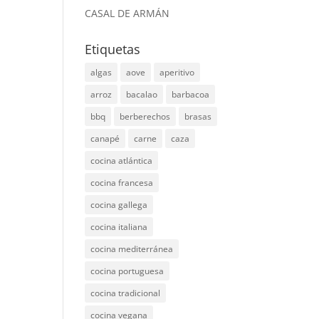
CASAL DE ARMÁN
Etiquetas
algas
aove
aperitivo
arroz
bacalao
barbacoa
bbq
berberechos
brasas
canapé
carne
caza
cocina atlántica
cocina francesa
cocina gallega
cocina italiana
cocina mediterránea
cocina portuguesa
cocina tradicional
cocina vegana