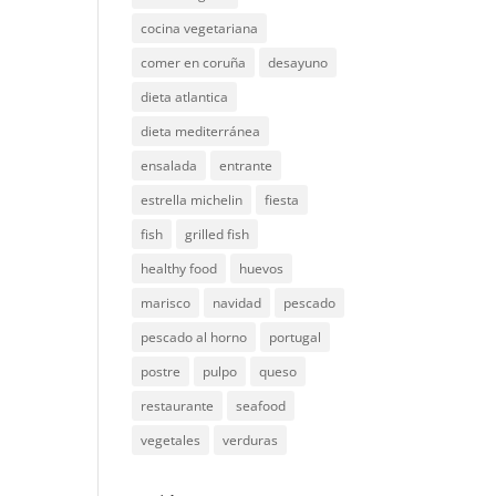
cocina vegetariana
comer en coruña
desayuno
dieta atlantica
dieta mediterránea
ensalada
entrante
estrella michelin
fiesta
fish
grilled fish
healthy food
huevos
marisco
navidad
pescado
pescado al horno
portugal
postre
pulpo
queso
restaurante
seafood
vegetales
verduras