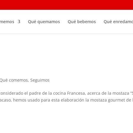
omemos
Qué quemamos
Qué bebemos
Qué enredam
Qué comemos
,
Seguimos
nsiderado el padre de la cocina Francesa, acerca de la mostaza “
 acaso, hemos usado para esta elaboración la mostaza gourmet de 