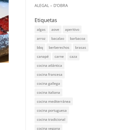
ALEGAL – D’OBRA
Etiquetas
algas
aove
aperitivo
arroz
bacalao
barbacoa
bbq
berberechos
brasas
canapé
carne
caza
cocina atlántica
cocina francesa
cocina gallega
cocina italiana
cocina mediterránea
cocina portuguesa
cocina tradicional
cocina vegana