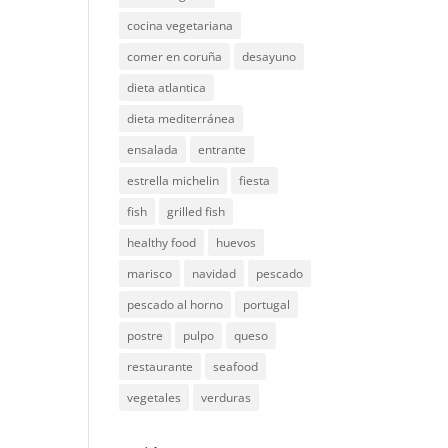
cocina vegetariana
comer en coruña
desayuno
dieta atlantica
dieta mediterránea
ensalada
entrante
estrella michelin
fiesta
fish
grilled fish
healthy food
huevos
marisco
navidad
pescado
pescado al horno
portugal
postre
pulpo
queso
restaurante
seafood
vegetales
verduras