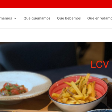
omemos
Qué quemamos
Qué bebemos
Qué enredam