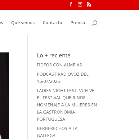
os
Qué vemos
Contacto
Prensa
Lo + reciente
FIDEOS CON ALMEJAS
PODCAST RADIOVOZ DEL
16/07/2026
LADIES NIGHT FEST. VUELVE
EL FESTIVAL QUE RINDE
HOMENAJE A LA MUJERES EN
LA GASTRONOMÍA
PORTUGUESA
BERBERECHOS A LA
GALLEGA