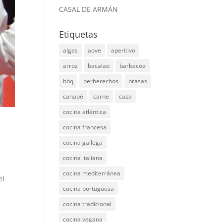
CASAL DE ARMÁN
Etiquetas
algas
aove
aperitivo
arroz
bacalao
barbacoa
bbq
berberechos
brasas
canapé
carne
caza
cocina atlántica
cocina francesa
cocina gallega
cocina italiana
cocina mediterránea
el
cocina portuguesa
cocina tradicional
cocina vegana