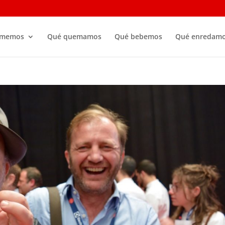
omemos
Qué quemamos
Qué bebemos
Qué enredam