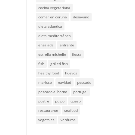
cocina vegetariana
comer en coruña
desayuno
dieta atlantica
dieta mediterránea
ensalada
entrante
estrella michelin
fiesta
fish
grilled fish
healthy food
huevos
marisco
navidad
pescado
pescado al horno
portugal
postre
pulpo
queso
restaurante
seafood
vegetales
verduras