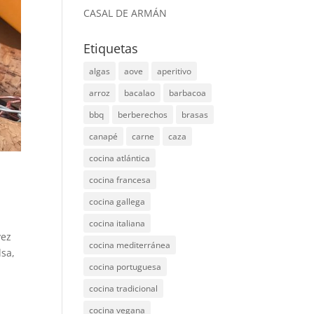
CASAL DE ARMÁN
Etiquetas
algas
aove
aperitivo
arroz
bacalao
barbacoa
bbq
berberechos
brasas
canapé
carne
caza
cocina atlántica
cocina francesa
cocina gallega
cocina italiana
vez
cocina mediterránea
lsa,
cocina portuguesa
cocina tradicional
cocina vegana