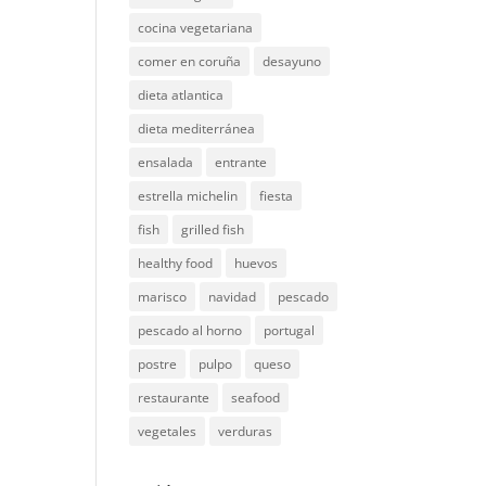
cocina vegetariana
comer en coruña
desayuno
dieta atlantica
dieta mediterránea
ensalada
entrante
estrella michelin
fiesta
fish
grilled fish
healthy food
huevos
marisco
navidad
pescado
pescado al horno
portugal
postre
pulpo
queso
restaurante
seafood
vegetales
verduras