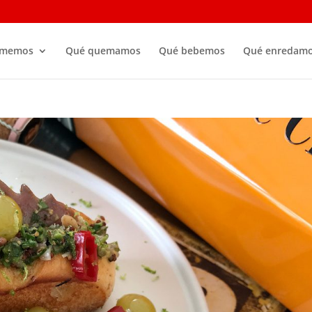
omemos
Qué quemamos
Qué bebemos
Qué enredam