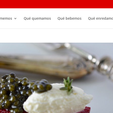
omemos
Qué quemamos
Qué bebemos
Qué enredam