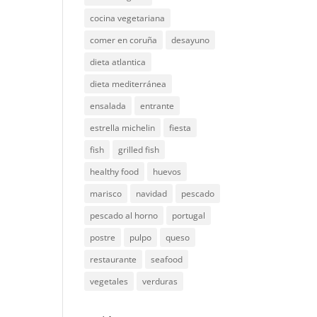
cocina vegetariana
comer en coruña
desayuno
dieta atlantica
dieta mediterránea
ensalada
entrante
estrella michelin
fiesta
fish
grilled fish
healthy food
huevos
marisco
navidad
pescado
pescado al horno
portugal
postre
pulpo
queso
restaurante
seafood
vegetales
verduras