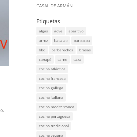
CASAL DE ARMÁN
Etiquetas
algas
aove
aperitivo
arroz
bacalao
barbacoa
bbq
berberechos
brasas
canapé
carne
caza
cocina atlántica
cocina francesa
cocina gallega
cocina italiana
cocina mediterránea
do,
cocina portuguesa
cocina tradicional
cocina vegana