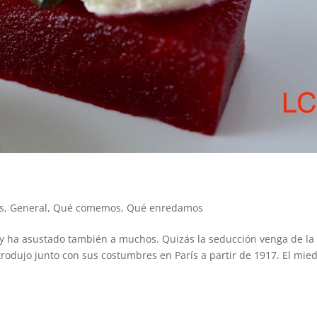
s
,
General
,
Qué comemos
,
Qué enredamos
y ha asustado también a muchos. Quizás la seducción venga de la
ntrodujo junto con sus costumbres en París a partir de 1917. El mie