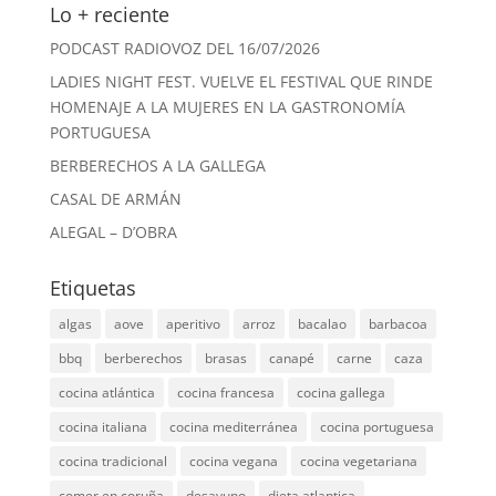
Lo + reciente
PODCAST RADIOVOZ DEL 16/07/2026
LADIES NIGHT FEST. VUELVE EL FESTIVAL QUE RINDE
HOMENAJE A LA MUJERES EN LA GASTRONOMÍA
PORTUGUESA
BERBERECHOS A LA GALLEGA
CASAL DE ARMÁN
ALEGAL – D’OBRA
Etiquetas
algas
aove
aperitivo
arroz
bacalao
barbacoa
bbq
berberechos
brasas
canapé
carne
caza
cocina atlántica
cocina francesa
cocina gallega
cocina italiana
cocina mediterránea
cocina portuguesa
cocina tradicional
cocina vegana
cocina vegetariana
comer en coruña
desayuno
dieta atlantica