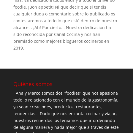
más. Va dedicado a todos ellos y a todo el universo
foodie. ¡Bon appetit! Ni que decir que si tenéis
cualquier duda o comentario sobre lo publicado os
contestaremos a todo lo que esté dentro de nuestro
alcance. . ¡Ah! Por cierto... Nuestra dedicación ha
sido reconocida por Canal Cocina y nos han
premiado como mejores blogueros cocineros en
2019.
Quiénes somos
Ana y Marco somos dos “foodies” que nos apasiona
todo lo relacionado con el mundo de la gastronomía,
ya sean creaciones, productos, restaurantes,
tendencias… Dado que nos encanta cocinar y viajar,
nuestros recuerdos los teníamos que ir ordenando
de alguna manera y nada mejor que a través de este