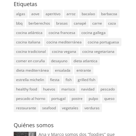
Etiquetas
algas
aove
aperitivo
arroz
bacalao
barbacoa
bbq
berberechos
brasas
canapé
carne
caza
cocina atlántica
cocina francesa
cocina gallega
cocina italiana
cocina mediterránea
cocina portuguesa
cocina tradicional
cocina vegana
cocina vegetariana
comer en coruña
desayuno
dieta atlantica
dieta mediterránea
ensalada
entrante
estrella michelin
fiesta
fish
grilled fish
healthy food
huevos
marisco
navidad
pescado
pescado al horno
portugal
postre
pulpo
queso
restaurante
seafood
vegetales
verduras
Quiénes somos
Ana y Marco somos dos “foodies” que