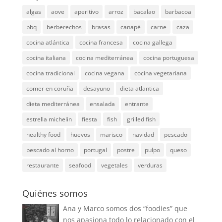
algas
aove
aperitivo
arroz
bacalao
barbacoa
bbq
berberechos
brasas
canapé
carne
caza
cocina atlántica
cocina francesa
cocina gallega
cocina italiana
cocina mediterránea
cocina portuguesa
cocina tradicional
cocina vegana
cocina vegetariana
comer en coruña
desayuno
dieta atlantica
dieta mediterránea
ensalada
entrante
estrella michelin
fiesta
fish
grilled fish
healthy food
huevos
marisco
navidad
pescado
pescado al horno
portugal
postre
pulpo
queso
restaurante
seafood
vegetales
verduras
Quiénes somos
Ana y Marco somos dos “foodies” que
nos apasiona todo lo relacionado con el