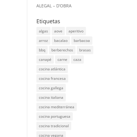
ALEGAL – D’OBRA
Etiquetas
algas
aove
aperitivo
arroz
bacalao
barbacoa
bbq
berberechos
brasas
canapé
carne
caza
cocina atlántica
cocina francesa
cocina gallega
cocina italiana
cocina mediterránea
cocina portuguesa
cocina tradicional
cocina vegana