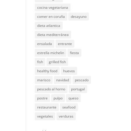
cocina vegetariana
comer en coruña
desayuno
dieta atlantica
dieta mediterránea
ensalada
entrante
estrella michelin
fiesta
fish
grilled fish
healthy food
huevos
marisco
navidad
pescado
pescado al horno
portugal
postre
pulpo
queso
restaurante
seafood
vegetales
verduras