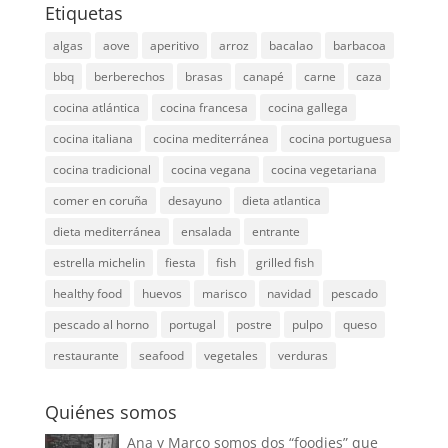
Etiquetas
algas
aove
aperitivo
arroz
bacalao
barbacoa
bbq
berberechos
brasas
canapé
carne
caza
cocina atlántica
cocina francesa
cocina gallega
cocina italiana
cocina mediterránea
cocina portuguesa
cocina tradicional
cocina vegana
cocina vegetariana
comer en coruña
desayuno
dieta atlantica
dieta mediterránea
ensalada
entrante
estrella michelin
fiesta
fish
grilled fish
healthy food
huevos
marisco
navidad
pescado
pescado al horno
portugal
postre
pulpo
queso
restaurante
seafood
vegetales
verduras
Quiénes somos
Ana y Marco somos dos “foodies” que