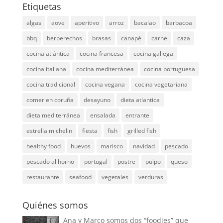
Etiquetas
algas
aove
aperitivo
arroz
bacalao
barbacoa
bbq
berberechos
brasas
canapé
carne
caza
cocina atlántica
cocina francesa
cocina gallega
cocina italiana
cocina mediterránea
cocina portuguesa
cocina tradicional
cocina vegana
cocina vegetariana
comer en coruña
desayuno
dieta atlantica
dieta mediterránea
ensalada
entrante
estrella michelin
fiesta
fish
grilled fish
healthy food
huevos
marisco
navidad
pescado
pescado al horno
portugal
postre
pulpo
queso
restaurante
seafood
vegetales
verduras
Quiénes somos
Ana y Marco somos dos “foodies” que