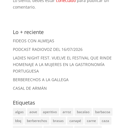
Lo siento, debes estar
conectado
para publicar un
comentario.
Lo + reciente
FIDEOS CON ALMEJAS
PODCAST RADIOVOZ DEL 16/07/2026
LADIES NIGHT FEST. VUELVE EL FESTIVAL QUE RINDE
HOMENAJE A LA MUJERES EN LA GASTRONOMÍA
PORTUGUESA
BERBERECHOS A LA GALLEGA
CASAL DE ARMÁN
Etiquetas
algas
aove
aperitivo
arroz
bacalao
barbacoa
bbq
berberechos
brasas
canapé
carne
caza