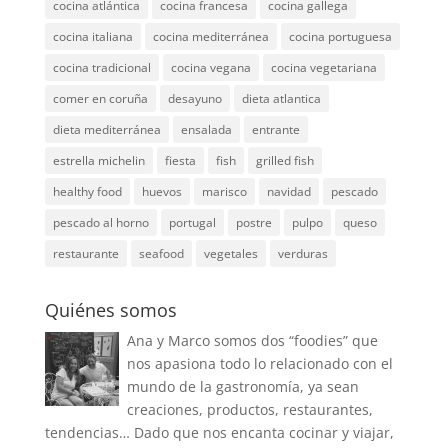
cocina atlántica
cocina francesa
cocina gallega
cocina italiana
cocina mediterránea
cocina portuguesa
cocina tradicional
cocina vegana
cocina vegetariana
comer en coruña
desayuno
dieta atlantica
dieta mediterránea
ensalada
entrante
estrella michelin
fiesta
fish
grilled fish
healthy food
huevos
marisco
navidad
pescado
pescado al horno
portugal
postre
pulpo
queso
restaurante
seafood
vegetales
verduras
Quiénes somos
Ana y Marco somos dos “foodies” que
nos apasiona todo lo relacionado con el
mundo de la gastronomía, ya sean
creaciones, productos, restaurantes,
tendencias… Dado que nos encanta cocinar y viajar,