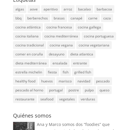
algas
aove
aperitivo
arroz
bacalao
barbacoa
bbq
berberechos
brasas
canapé
carne
caza
cocina atlántica
cocina francesa
cocina gallega
cocina italiana
cocina mediterránea
cocina portuguesa
cocina tradicional
cocina vegana
cocina vegetariana
comer en coruña
desayuno
dieta atlantica
dieta mediterránea
ensalada
entrante
estrella michelin
fiesta
fish
grilled fish
healthy food
huevos
marisco
navidad
pescado
pescado al horno
portugal
postre
pulpo
queso
restaurante
seafood
vegetales
verduras
Quiénes somos
Ana y Marco somos dos “foodies” que