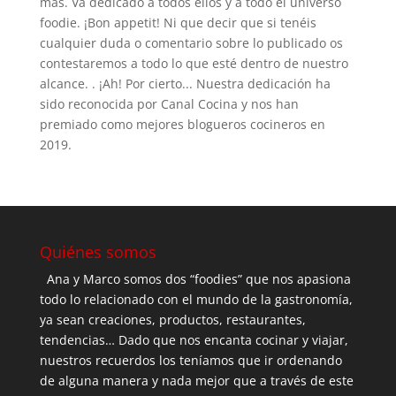
más. Va dedicado a todos ellos y a todo el universo
foodie. ¡Bon appetit! Ni que decir que si tenéis
cualquier duda o comentario sobre lo publicado os
contestaremos a todo lo que esté dentro de nuestro
alcance. . ¡Ah! Por cierto... Nuestra dedicación ha
sido reconocida por Canal Cocina y nos han
premiado como mejores blogueros cocineros en
2019.
Quiénes somos
Ana y Marco somos dos “foodies” que nos apasiona
todo lo relacionado con el mundo de la gastronomía,
ya sean creaciones, productos, restaurantes,
tendencias… Dado que nos encanta cocinar y viajar,
nuestros recuerdos los teníamos que ir ordenando
de alguna manera y nada mejor que a través de este