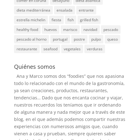
comer en coruña
desayuno
dieta atlantica
dieta mediterránea
ensalada
entrante
estrella michelin
fiesta
fish
grilled fish
healthy food
huevos
marisco
navidad
pescado
pescado al horno
portugal
postre
pulpo
queso
restaurante
seafood
vegetales
verduras
Quiénes somos
Ana y Marco somos dos “foodies” que nos apasiona
todo lo relacionado con el mundo de la gastronomía,
ya sean creaciones, productos, restaurantes,
tendencias… Dado que nos encanta cocinar y viajar,
nuestros recuerdos los teníamos que ir ordenando
de alguna manera y nada mejor que a través de este
blog, en el que además podemos compartir nuestras
experiencias con numerosos amigos que, cuando
vienen a casa y prueban, siempre quieren saber