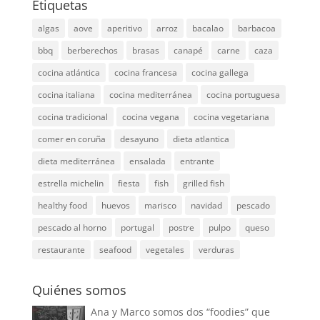
Etiquetas
algas
aove
aperitivo
arroz
bacalao
barbacoa
bbq
berberechos
brasas
canapé
carne
caza
cocina atlántica
cocina francesa
cocina gallega
cocina italiana
cocina mediterránea
cocina portuguesa
cocina tradicional
cocina vegana
cocina vegetariana
comer en coruña
desayuno
dieta atlantica
dieta mediterránea
ensalada
entrante
estrella michelin
fiesta
fish
grilled fish
healthy food
huevos
marisco
navidad
pescado
pescado al horno
portugal
postre
pulpo
queso
restaurante
seafood
vegetales
verduras
Quiénes somos
Ana y Marco somos dos “foodies” que