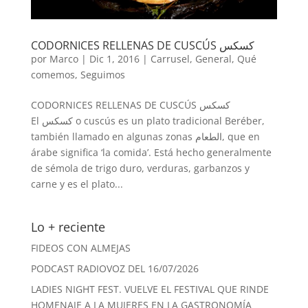
CODORNICES RELLENAS DE CUSCÚS كسكس
por
Marco
|
Dic 1, 2016
|
Carrusel
,
General
,
Qué
comemos
,
Seguimos
CODORNICES RELLENAS DE CUSCÚS كسكس
El كسكس o cuscús es un plato tradicional Beréber,
también llamado en algunas zonas الطعام, que en
árabe significa ‘la comida’. Está hecho generalmente
de sémola de trigo duro, verduras, garbanzos y
carne y es el plato...
Lo + reciente
FIDEOS CON ALMEJAS
PODCAST RADIOVOZ DEL 16/07/2026
LADIES NIGHT FEST. VUELVE EL FESTIVAL QUE RINDE
HOMENAJE A LA MUJERES EN LA GASTRONOMÍA