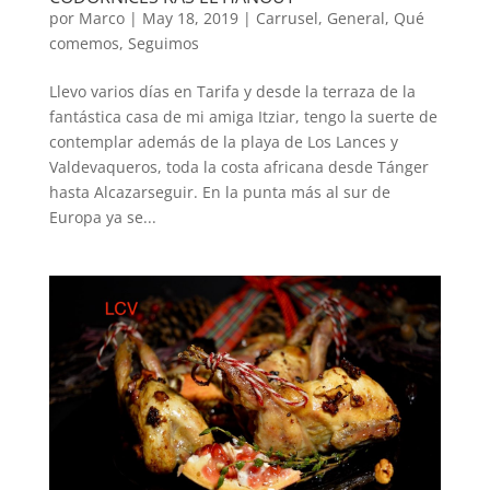
por
Marco
|
May 18, 2019
|
Carrusel
,
General
,
Qué
comemos
,
Seguimos
Llevo varios días en Tarifa y desde la terraza de la
fantástica casa de mi amiga Itziar, tengo la suerte de
contemplar además de la playa de Los Lances y
Valdevaqueros, toda la costa africana desde Tánger
hasta Alcazarseguir. En la punta más al sur de
Europa ya se...