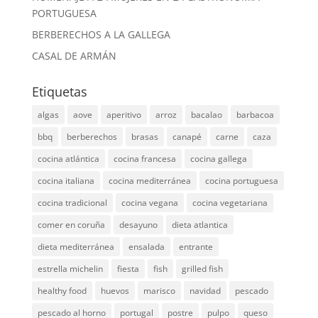
PORTUGUESA
BERBERECHOS A LA GALLEGA
CASAL DE ARMÁN
Etiquetas
algas
aove
aperitivo
arroz
bacalao
barbacoa
bbq
berberechos
brasas
canapé
carne
caza
cocina atlántica
cocina francesa
cocina gallega
cocina italiana
cocina mediterránea
cocina portuguesa
cocina tradicional
cocina vegana
cocina vegetariana
comer en coruña
desayuno
dieta atlantica
dieta mediterránea
ensalada
entrante
estrella michelin
fiesta
fish
grilled fish
healthy food
huevos
marisco
navidad
pescado
pescado al horno
portugal
postre
pulpo
queso