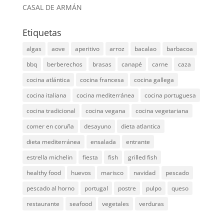
CASAL DE ARMÁN
Etiquetas
algas
aove
aperitivo
arroz
bacalao
barbacoa
bbq
berberechos
brasas
canapé
carne
caza
cocina atlántica
cocina francesa
cocina gallega
cocina italiana
cocina mediterránea
cocina portuguesa
cocina tradicional
cocina vegana
cocina vegetariana
comer en coruña
desayuno
dieta atlantica
dieta mediterránea
ensalada
entrante
estrella michelin
fiesta
fish
grilled fish
healthy food
huevos
marisco
navidad
pescado
pescado al horno
portugal
postre
pulpo
queso
restaurante
seafood
vegetales
verduras