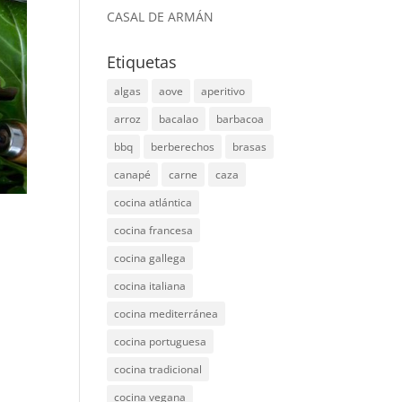
CASAL DE ARMÁN
Etiquetas
algas
aove
aperitivo
arroz
bacalao
barbacoa
bbq
berberechos
brasas
canapé
carne
caza
cocina atlántica
cocina francesa
cocina gallega
cocina italiana
cocina mediterránea
cocina portuguesa
cocina tradicional
cocina vegana