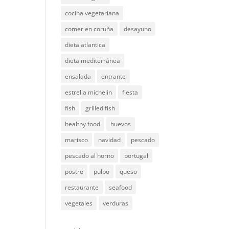
cocina vegetariana
comer en coruña
desayuno
dieta atlantica
dieta mediterránea
ensalada
entrante
estrella michelin
fiesta
fish
grilled fish
healthy food
huevos
marisco
navidad
pescado
pescado al horno
portugal
postre
pulpo
queso
restaurante
seafood
vegetales
verduras