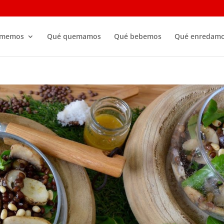
omemos
Qué quemamos
Qué bebemos
Qué enredam