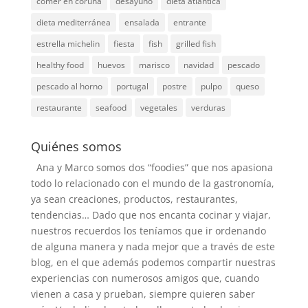
comer en coruña
desayuno
dieta atlantica
dieta mediterránea
ensalada
entrante
estrella michelin
fiesta
fish
grilled fish
healthy food
huevos
marisco
navidad
pescado
pescado al horno
portugal
postre
pulpo
queso
restaurante
seafood
vegetales
verduras
Quiénes somos
Ana y Marco somos dos “foodies” que nos apasiona
todo lo relacionado con el mundo de la gastronomía,
ya sean creaciones, productos, restaurantes,
tendencias… Dado que nos encanta cocinar y viajar,
nuestros recuerdos los teníamos que ir ordenando
de alguna manera y nada mejor que a través de este
blog, en el que además podemos compartir nuestras
experiencias con numerosos amigos que, cuando
vienen a casa y prueban, siempre quieren saber