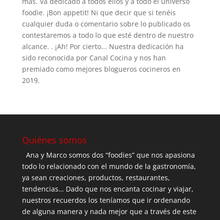
más. Va dedicado a todos ellos y a todo el universo
foodie. ¡Bon appetit! Ni que decir que si tenéis
cualquier duda o comentario sobre lo publicado os
contestaremos a todo lo que esté dentro de nuestro
alcance. . ¡Ah! Por cierto... Nuestra dedicación ha
sido reconocida por Canal Cocina y nos han
premiado como mejores blogueros cocineros en
2019.
Quiénes somos
Ana y Marco somos dos “foodies” que nos apasiona
todo lo relacionado con el mundo de la gastronomía,
ya sean creaciones, productos, restaurantes,
tendencias… Dado que nos encanta cocinar y viajar,
nuestros recuerdos los teníamos que ir ordenando
de alguna manera y nada mejor que a través de este