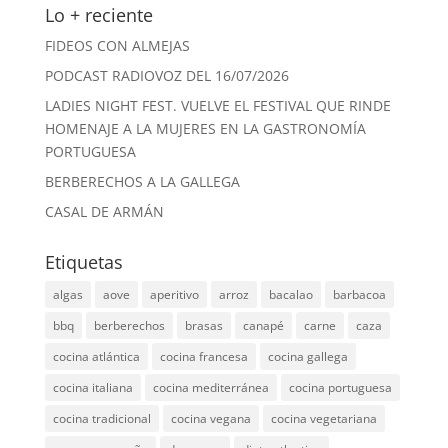
Lo + reciente
FIDEOS CON ALMEJAS
PODCAST RADIOVOZ DEL 16/07/2026
LADIES NIGHT FEST. VUELVE EL FESTIVAL QUE RINDE
HOMENAJE A LA MUJERES EN LA GASTRONOMÍA
PORTUGUESA
BERBERECHOS A LA GALLEGA
CASAL DE ARMÁN
Etiquetas
algas
aove
aperitivo
arroz
bacalao
barbacoa
bbq
berberechos
brasas
canapé
carne
caza
cocina atlántica
cocina francesa
cocina gallega
cocina italiana
cocina mediterránea
cocina portuguesa
cocina tradicional
cocina vegana
cocina vegetariana