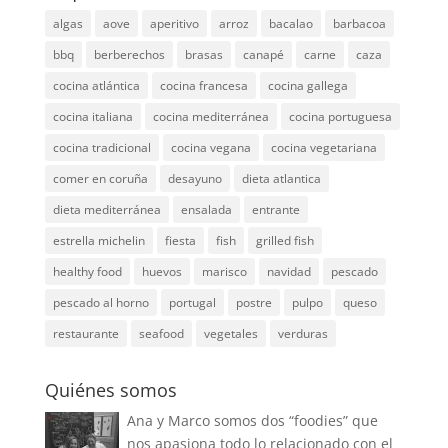
algas
aove
aperitivo
arroz
bacalao
barbacoa
bbq
berberechos
brasas
canapé
carne
caza
cocina atlántica
cocina francesa
cocina gallega
cocina italiana
cocina mediterránea
cocina portuguesa
cocina tradicional
cocina vegana
cocina vegetariana
comer en coruña
desayuno
dieta atlantica
dieta mediterránea
ensalada
entrante
estrella michelin
fiesta
fish
grilled fish
healthy food
huevos
marisco
navidad
pescado
pescado al horno
portugal
postre
pulpo
queso
restaurante
seafood
vegetales
verduras
Quiénes somos
Ana y Marco somos dos “foodies” que
nos apasiona todo lo relacionado con el