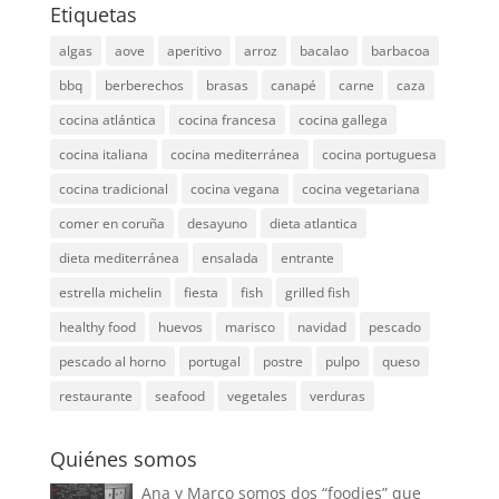
Etiquetas
algas
aove
aperitivo
arroz
bacalao
barbacoa
bbq
berberechos
brasas
canapé
carne
caza
cocina atlántica
cocina francesa
cocina gallega
cocina italiana
cocina mediterránea
cocina portuguesa
cocina tradicional
cocina vegana
cocina vegetariana
comer en coruña
desayuno
dieta atlantica
dieta mediterránea
ensalada
entrante
estrella michelin
fiesta
fish
grilled fish
healthy food
huevos
marisco
navidad
pescado
pescado al horno
portugal
postre
pulpo
queso
restaurante
seafood
vegetales
verduras
Quiénes somos
Ana y Marco somos dos “foodies” que