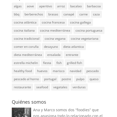
algas
aove
aperitivo
arroz
bacalao
barbacoa
bbq
berberechos
brasas
canapé
carne
caza
cocina atlántica
cocina francesa
cocina gallega
cocina italiana
cocina mediterránea
cocina portuguesa
cocina tradicional
cocina vegana
cocina vegetariana
comer en coruña
desayuno
dieta atlantica
dieta mediterránea
ensalada
entrante
estrella michelin
fiesta
fish
grilled fish
healthy food
huevos
marisco
navidad
pescado
pescado al horno
portugal
postre
pulpo
queso
restaurante
seafood
vegetales
verduras
Quiénes somos
Ana y Marco somos dos “foodies” que
nos apasiona todo lo relacionado con el