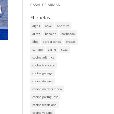
CASAL DE ARMÁN
Etiquetas
algas
aove
aperitivo
arroz
bacalao
barbacoa
bbq
berberechos
brasas
canapé
carne
caza
cocina atlántica
cocina francesa
cocina gallega
cocina italiana
cocina mediterránea
cocina portuguesa
cocina tradicional
cocina vegana