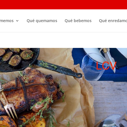
omemos
Qué quemamos
Qué bebemos
Qué enredam