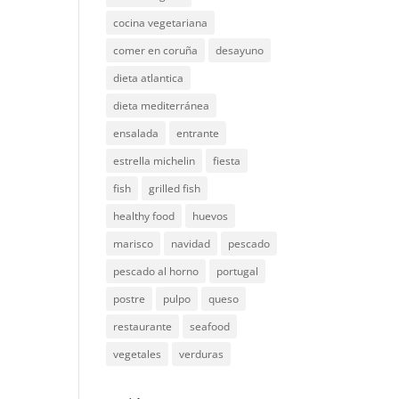
cocina vegetariana
comer en coruña
desayuno
dieta atlantica
dieta mediterránea
ensalada
entrante
estrella michelin
fiesta
fish
grilled fish
healthy food
huevos
marisco
navidad
pescado
pescado al horno
portugal
postre
pulpo
queso
restaurante
seafood
vegetales
verduras