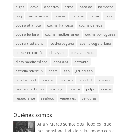
algas
aove
aperitivo
arroz
bacalao
barbacoa
bbq
berberechos
brasas
canapé
carne
caza
cocina atlántica
cocina francesa
cocina gallega
cocina italiana
cocina mediterránea
cocina portuguesa
cocina tradicional
cocina vegana
cocina vegetariana
comer en coruña
desayuno
dieta atlantica
dieta mediterránea
ensalada
entrante
estrella michelin
fiesta
fish
grilled fish
healthy food
huevos
marisco
navidad
pescado
pescado al horno
portugal
postre
pulpo
queso
restaurante
seafood
vegetales
verduras
Quiénes somos
Ana y Marco somos dos “foodies” que
nos apasiona todo lo relacionado con el