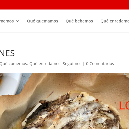
omemos
Qué quemamos
Qué bebemos
Qué enredam
NES
Qué comemos
,
Qué enredamos
,
Seguimos
|
0 Comentarios