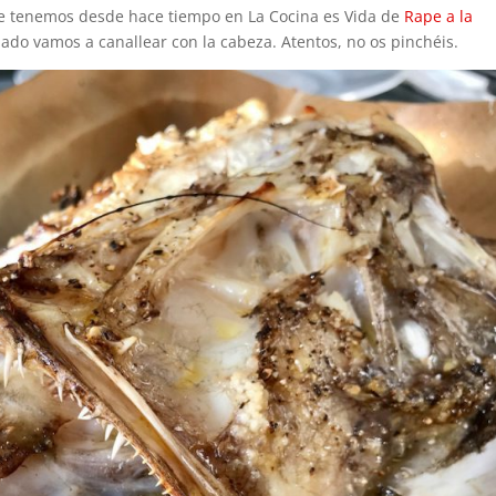
ue tenemos desde hace tiempo en La Cocina es Vida de
Rape a la
lado vamos a canallear con la cabeza. Atentos, no os pinchéis.