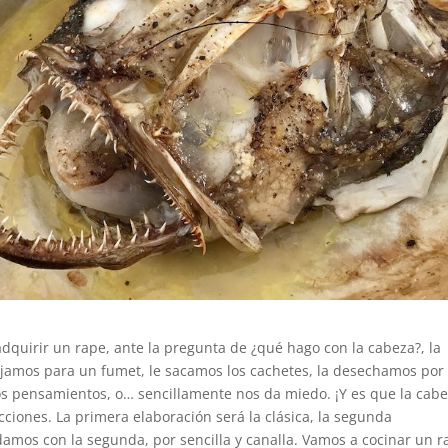
adquirir un rape, ante la pregunta de ¿qué hago con la cabeza?, la
jamos para un fumet, le sacamos los cachetes, la desechamos por
s pensamientos, o… sencillamente nos da miedo. ¡Y es que la cab
ciones. La primera elaboración será la clásica, la segunda
amos con la segunda, por sencilla y canalla. Vamos a cocinar un r