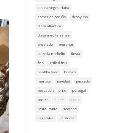
cocina vegetariana
comer en coruña
desayuno
dieta atlantica
dieta mediterránea
ensalada
entrante
estrella michelin
fiesta
fish
grilled fish
healthy food
huevos
marisco
navidad
pescado
pescado al horno
portugal
postre
pulpo
queso
restaurante
seafood
vegetales
verduras