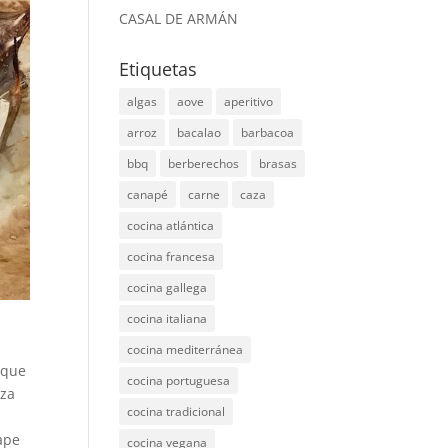
CASAL DE ARMÁN
Etiquetas
algas
aove
aperitivo
arroz
bacalao
barbacoa
bbq
berberechos
brasas
canapé
carne
caza
cocina atlántica
cocina francesa
cocina gallega
cocina italiana
cocina mediterránea
 que
cocina portuguesa
eza
cocina tradicional
ape
cocina vegana