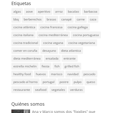
Etiquetas
algas
aove
aperitivo
arroz
bacalao
barbacoa
bbq
berberechos
brasas
canapé
carne
caza
cocina atlántica
cocina francesa
cocina gallega
cocina italiana
cocina mediterránea
cocina portuguesa
cocina tradicional
cocina vegana
cocina vegetariana
comer en coruña
desayuno
dieta atlantica
dieta mediterránea
ensalada
entrante
estrella michelin
fiesta
fish
grilled fish
healthy food
huevos
marisco
navidad
pescado
pescado al horno
portugal
postre
pulpo
queso
restaurante
seafood
vegetales
verduras
Quiénes somos
Ana y Marco somos dos “foodies” que