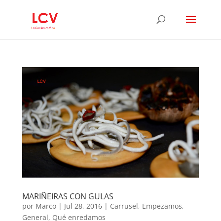
MARIÑEIRAS CON GULAS
por
Marco
|
Jul 28, 2016
|
Carrusel
,
Empezamos
,
General
,
Qué enredamos