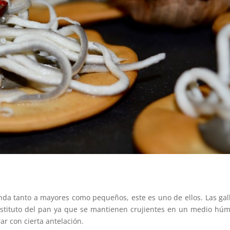
nda tanto a mayores como pequeños, este es uno de ellos. Las gal
ustituto del pan ya que se mantienen crujientes en un medio hú
r con cierta antelación.