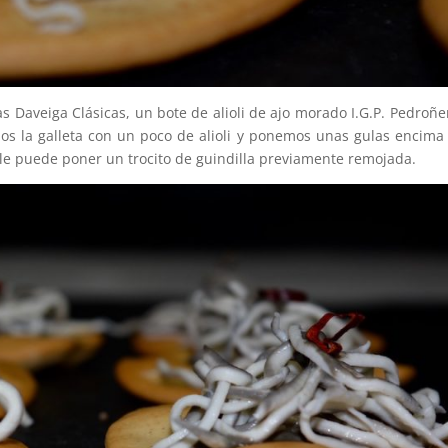
 Daveiga Clásicas, un bote de alioli de ajo morado I.G.P. Pedroñe
s la galleta con un poco de alioli y ponemos unas gulas encima 
le puede poner un trocito de guindilla previamente remojada.