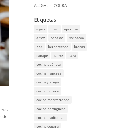
ALEGAL – D’OBRA
Etiquetas
algas
aove
aperitivo
arroz
bacalao
barbacoa
bbq
berberechos
brasas
canapé
carne
caza
cocina atlántica
cocina francesa
cocina gallega
cocina italiana
cocina mediterránea
cocina portuguesa
letas
medo.
cocina tradicional
cocina vegana