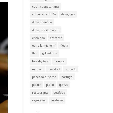
cocina vegetariana
comer en coruña
desayuno
dieta atlantica
dieta mediterránea
ensalada
entrante
estrella michelin
fiesta
fish
grilled fish
healthy food
huevos
marisco
navidad
pescado
pescado al horno
portugal
postre
pulpo
queso
restaurante
seafood
vegetales
verduras