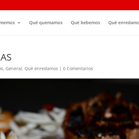
omemos
Qué quemamos
Qué bebemos
Qué enredam
LAS
os
,
General
,
Qué enredamos
|
0 Comentarios