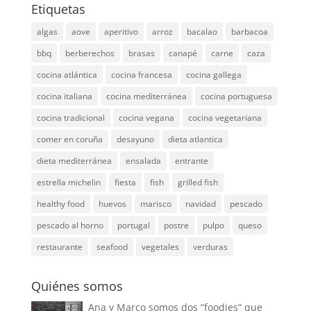
Etiquetas
algas
aove
aperitivo
arroz
bacalao
barbacoa
bbq
berberechos
brasas
canapé
carne
caza
cocina atlántica
cocina francesa
cocina gallega
cocina italiana
cocina mediterránea
cocina portuguesa
cocina tradicional
cocina vegana
cocina vegetariana
comer en coruña
desayuno
dieta atlantica
dieta mediterránea
ensalada
entrante
estrella michelin
fiesta
fish
grilled fish
healthy food
huevos
marisco
navidad
pescado
pescado al horno
portugal
postre
pulpo
queso
restaurante
seafood
vegetales
verduras
Quiénes somos
Ana y Marco somos dos “foodies” que