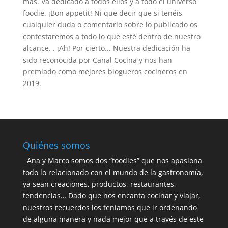
más. Va dedicado a todos ellos y a todo el universo
foodie. ¡Bon appetit! Ni que decir que si tenéis
cualquier duda o comentario sobre lo publicado os
contestaremos a todo lo que esté dentro de nuestro
alcance. . ¡Ah! Por cierto... Nuestra dedicación ha
sido reconocida por Canal Cocina y nos han
premiado como mejores blogueros cocineros en
2019.
Quiénes somos
Ana y Marco somos dos “foodies” que nos apasiona
todo lo relacionado con el mundo de la gastronomía,
ya sean creaciones, productos, restaurantes,
tendencias… Dado que nos encanta cocinar y viajar,
nuestros recuerdos los teníamos que ir ordenando
de alguna manera y nada mejor que a través de este