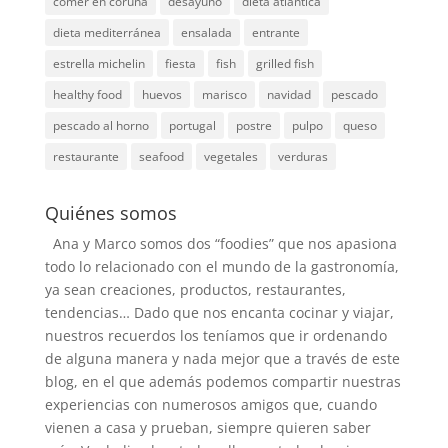
comer en coruña
desayuno
dieta atlantica
dieta mediterránea
ensalada
entrante
estrella michelin
fiesta
fish
grilled fish
healthy food
huevos
marisco
navidad
pescado
pescado al horno
portugal
postre
pulpo
queso
restaurante
seafood
vegetales
verduras
Quiénes somos
Ana y Marco somos dos “foodies” que nos apasiona
todo lo relacionado con el mundo de la gastronomía,
ya sean creaciones, productos, restaurantes,
tendencias… Dado que nos encanta cocinar y viajar,
nuestros recuerdos los teníamos que ir ordenando
de alguna manera y nada mejor que a través de este
blog, en el que además podemos compartir nuestras
experiencias con numerosos amigos que, cuando
vienen a casa y prueban, siempre quieren saber