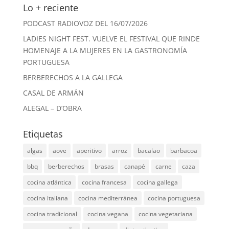
Lo + reciente
PODCAST RADIOVOZ DEL 16/07/2026
LADIES NIGHT FEST. VUELVE EL FESTIVAL QUE RINDE
HOMENAJE A LA MUJERES EN LA GASTRONOMÍA
PORTUGUESA
BERBERECHOS A LA GALLEGA
CASAL DE ARMÁN
ALEGAL – D’OBRA
Etiquetas
algas
aove
aperitivo
arroz
bacalao
barbacoa
bbq
berberechos
brasas
canapé
carne
caza
cocina atlántica
cocina francesa
cocina gallega
cocina italiana
cocina mediterránea
cocina portuguesa
cocina tradicional
cocina vegana
cocina vegetariana