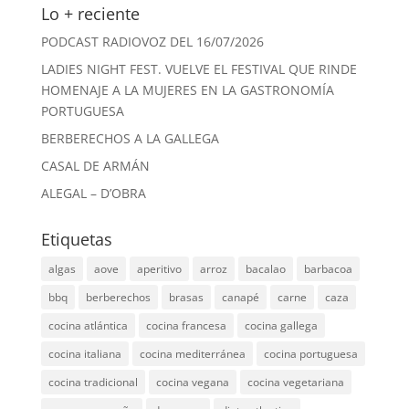
Lo + reciente
PODCAST RADIOVOZ DEL 16/07/2026
LADIES NIGHT FEST. VUELVE EL FESTIVAL QUE RINDE
HOMENAJE A LA MUJERES EN LA GASTRONOMÍA
PORTUGUESA
BERBERECHOS A LA GALLEGA
CASAL DE ARMÁN
ALEGAL – D’OBRA
Etiquetas
algas
aove
aperitivo
arroz
bacalao
barbacoa
bbq
berberechos
brasas
canapé
carne
caza
cocina atlántica
cocina francesa
cocina gallega
cocina italiana
cocina mediterránea
cocina portuguesa
cocina tradicional
cocina vegana
cocina vegetariana