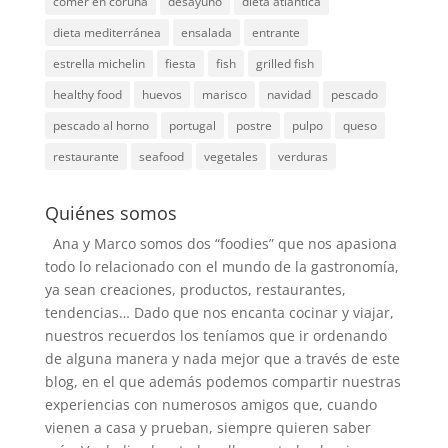
comer en coruña
desayuno
dieta atlantica
dieta mediterránea
ensalada
entrante
estrella michelin
fiesta
fish
grilled fish
healthy food
huevos
marisco
navidad
pescado
pescado al horno
portugal
postre
pulpo
queso
restaurante
seafood
vegetales
verduras
Quiénes somos
Ana y Marco somos dos “foodies” que nos apasiona
todo lo relacionado con el mundo de la gastronomía,
ya sean creaciones, productos, restaurantes,
tendencias… Dado que nos encanta cocinar y viajar,
nuestros recuerdos los teníamos que ir ordenando
de alguna manera y nada mejor que a través de este
blog, en el que además podemos compartir nuestras
experiencias con numerosos amigos que, cuando
vienen a casa y prueban, siempre quieren saber