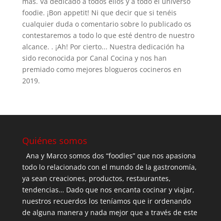
más. Va dedicado a todos ellos y a todo el universo
foodie. ¡Bon appetit! Ni que decir que si tenéis
cualquier duda o comentario sobre lo publicado os
contestaremos a todo lo que esté dentro de nuestro
alcance. . ¡Ah! Por cierto... Nuestra dedicación ha
sido reconocida por Canal Cocina y nos han
premiado como mejores blogueros cocineros en
2019.
Quiénes somos
Ana y Marco somos dos “foodies” que nos apasiona
todo lo relacionado con el mundo de la gastronomía,
ya sean creaciones, productos, restaurantes,
tendencias… Dado que nos encanta cocinar y viajar,
nuestros recuerdos los teníamos que ir ordenando
de alguna manera y nada mejor que a través de este