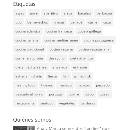
Etiquetas
algas
aove
aperitivo
arroz
bacalao
barbacoa
bbq
berberechos
brasas
canapé
carne
caza
cocina atlántica
cocina francesa
cocina gallega
cocina italiana
cocina mediterránea
cocina portuguesa
cocina tradicional
cocina vegana
cocina vegetariana
comer en coruña
desayuno
dieta atlantica
dieta mediterránea
ensalada
entrante
estrella michelin
fiesta
fish
grilled fish
healthy food
huevos
marisco
navidad
pescado
pescado al horno
portugal
postre
pulpo
queso
restaurante
seafood
vegetales
verduras
Quiénes somos
Ana y Marco somos dos “foodies” que