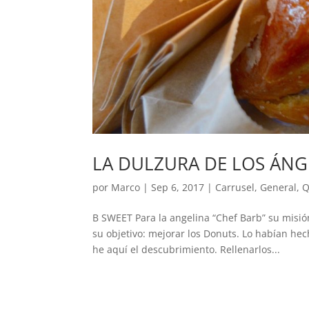
LA DULZURA DE LOS ÁNG
por
Marco
|
Sep 6, 2017
|
Carrusel
,
General
,
Q
B SWEET Para la angelina “Chef Barb” su misión
su objetivo: mejorar los Donuts. Lo habían he
he aquí el descubrimiento. Rellenarlos...