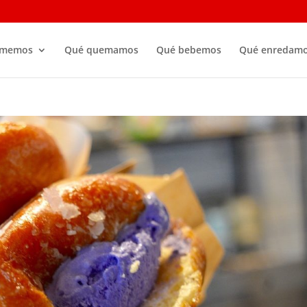
omemos
Qué quemamos
Qué bebemos
Qué enredam