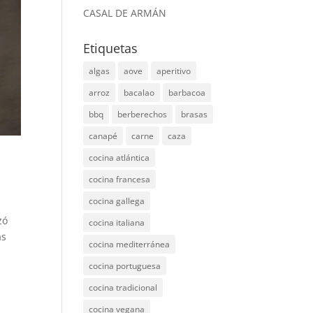
CASAL DE ARMÁN
Etiquetas
algas
aove
aperitivo
arroz
bacalao
barbacoa
bbq
berberechos
brasas
canapé
carne
caza
cocina atlántica
cocina francesa
cocina gallega
zó
cocina italiana
as
cocina mediterránea
cocina portuguesa
cocina tradicional
cocina vegana