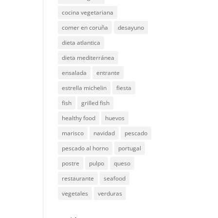
cocina vegetariana
comer en coruña
desayuno
dieta atlantica
dieta mediterránea
ensalada
entrante
estrella michelin
fiesta
fish
grilled fish
healthy food
huevos
marisco
navidad
pescado
pescado al horno
portugal
postre
pulpo
queso
restaurante
seafood
vegetales
verduras