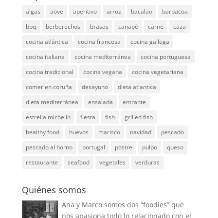
algas
aove
aperitivo
arroz
bacalao
barbacoa
bbq
berberechos
brasas
canapé
carne
caza
cocina atlántica
cocina francesa
cocina gallega
cocina italiana
cocina mediterránea
cocina portuguesa
cocina tradicional
cocina vegana
cocina vegetariana
comer en coruña
desayuno
dieta atlantica
dieta mediterránea
ensalada
entrante
estrella michelin
fiesta
fish
grilled fish
healthy food
huevos
marisco
navidad
pescado
pescado al horno
portugal
postre
pulpo
queso
restaurante
seafood
vegetales
verduras
Quiénes somos
Ana y Marco somos dos “foodies” que
nos apasiona todo lo relacionado con el