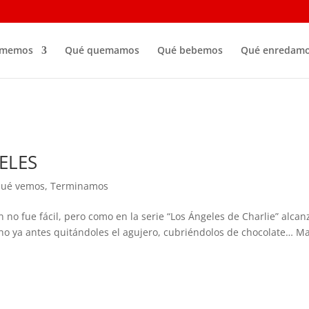
omemos
Qué quemamos
Qué bebemos
Qué enredam
ELES
ué vemos
,
Terminamos
 no fue fácil, pero como en la serie “Los Ángeles de Charlie” alcan
cho ya antes quitándoles el agujero, cubriéndolos de chocolate… M