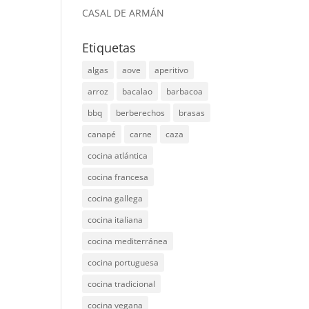
CASAL DE ARMÁN
Etiquetas
algas
aove
aperitivo
arroz
bacalao
barbacoa
bbq
berberechos
brasas
canapé
carne
caza
cocina atlántica
cocina francesa
cocina gallega
cocina italiana
cocina mediterránea
cocina portuguesa
cocina tradicional
cocina vegana