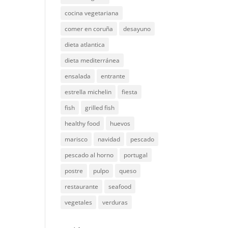
cocina vegetariana
comer en coruña
desayuno
dieta atlantica
dieta mediterránea
ensalada
entrante
estrella michelin
fiesta
fish
grilled fish
healthy food
huevos
marisco
navidad
pescado
pescado al horno
portugal
postre
pulpo
queso
restaurante
seafood
vegetales
verduras