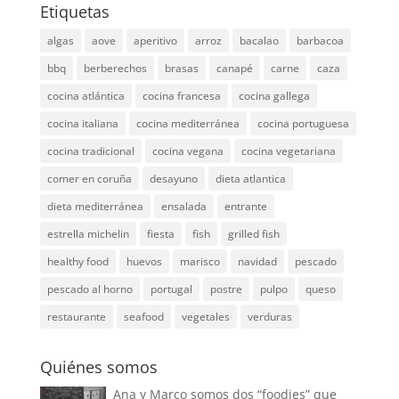
Etiquetas
algas
aove
aperitivo
arroz
bacalao
barbacoa
bbq
berberechos
brasas
canapé
carne
caza
cocina atlántica
cocina francesa
cocina gallega
cocina italiana
cocina mediterránea
cocina portuguesa
cocina tradicional
cocina vegana
cocina vegetariana
comer en coruña
desayuno
dieta atlantica
dieta mediterránea
ensalada
entrante
estrella michelin
fiesta
fish
grilled fish
healthy food
huevos
marisco
navidad
pescado
pescado al horno
portugal
postre
pulpo
queso
restaurante
seafood
vegetales
verduras
Quiénes somos
Ana y Marco somos dos “foodies” que