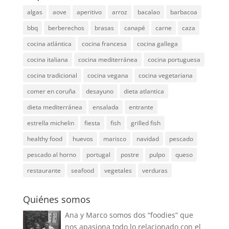
algas
aove
aperitivo
arroz
bacalao
barbacoa
bbq
berberechos
brasas
canapé
carne
caza
cocina atlántica
cocina francesa
cocina gallega
cocina italiana
cocina mediterránea
cocina portuguesa
cocina tradicional
cocina vegana
cocina vegetariana
comer en coruña
desayuno
dieta atlantica
dieta mediterránea
ensalada
entrante
estrella michelin
fiesta
fish
grilled fish
healthy food
huevos
marisco
navidad
pescado
pescado al horno
portugal
postre
pulpo
queso
restaurante
seafood
vegetales
verduras
Quiénes somos
Ana y Marco somos dos “foodies” que
nos apasiona todo lo relacionado con el