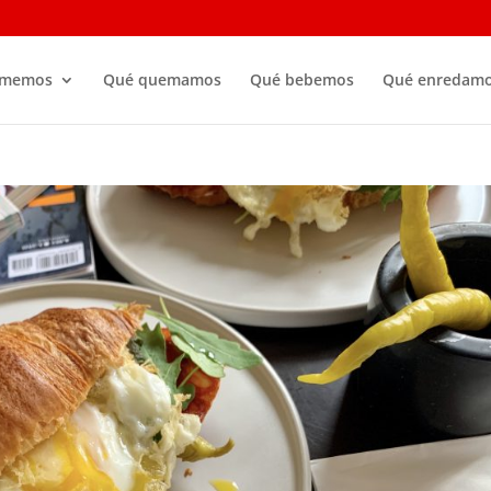
omemos
Qué quemamos
Qué bebemos
Qué enredam