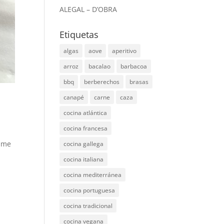
ALEGAL – D’OBRA
Etiquetas
algas
aove
aperitivo
arroz
bacalao
barbacoa
bbq
berberechos
brasas
canapé
carne
caza
cocina atlántica
cocina francesa
o me
cocina gallega
cocina italiana
cocina mediterránea
cocina portuguesa
cocina tradicional
cocina vegana