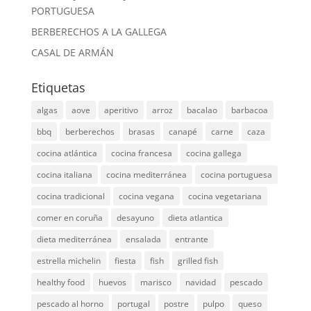
PORTUGUESA
BERBERECHOS A LA GALLEGA
CASAL DE ARMÁN
Etiquetas
algas
aove
aperitivo
arroz
bacalao
barbacoa
bbq
berberechos
brasas
canapé
carne
caza
cocina atlántica
cocina francesa
cocina gallega
cocina italiana
cocina mediterránea
cocina portuguesa
cocina tradicional
cocina vegana
cocina vegetariana
comer en coruña
desayuno
dieta atlantica
dieta mediterránea
ensalada
entrante
estrella michelin
fiesta
fish
grilled fish
healthy food
huevos
marisco
navidad
pescado
pescado al horno
portugal
postre
pulpo
queso