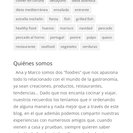
comer en coruña
desayuno
dieta atlantica
dieta mediterránea
ensalada
entrante
estrella michelin
fiesta
fish
grilled fish
healthy food
huevos
marisco
navidad
pescado
pescado al horno
portugal
postre
pulpo
queso
restaurante
seafood
vegetales
verduras
Quiénes somos
Ana y Marco somos dos “foodies” que nos apasiona
todo lo relacionado con el mundo de la gastronomía,
ya sean creaciones, productos, restaurantes,
tendencias… Dado que nos encanta cocinar y viajar,
nuestros recuerdos los teníamos que ir ordenando
de alguna manera y nada mejor que a través de este
blog, en el que además podemos compartir nuestras
experiencias con numerosos amigos que, cuando
vienen a casa y prueban, siempre quieren saber