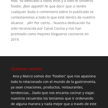
más. Va dedicado a todos ellos y a todo el universo
foodie. ¡Bon appetit! Ni que decir que si tenéis
cualquier duda o comentario sobre lo publicado os
contestaremos a todo lo que esté dentro de nuestro
alcance. . ¡Ah! Por cierto... Nuestra dedicación ha
sido reconocida por Canal Cocina y nos han
premiado como mejores blogueros cocineros en
2019.
Quiénes somos
Ana y Marco somos dos “foodies” que nos apasiona
todo lo relacionado con el mundo de la gastronomía,
ya sean creaciones, productos, restaurantes,
tendencias… Dado que nos encanta cocinar y viajar,
nuestros recuerdos los teníamos que ir ordenando
de alguna manera y nada mejor que a través de este