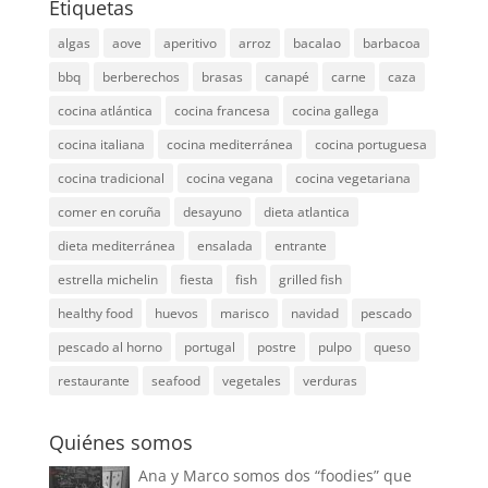
Etiquetas
algas
aove
aperitivo
arroz
bacalao
barbacoa
bbq
berberechos
brasas
canapé
carne
caza
cocina atlántica
cocina francesa
cocina gallega
cocina italiana
cocina mediterránea
cocina portuguesa
cocina tradicional
cocina vegana
cocina vegetariana
comer en coruña
desayuno
dieta atlantica
dieta mediterránea
ensalada
entrante
estrella michelin
fiesta
fish
grilled fish
healthy food
huevos
marisco
navidad
pescado
pescado al horno
portugal
postre
pulpo
queso
restaurante
seafood
vegetales
verduras
Quiénes somos
Ana y Marco somos dos “foodies” que