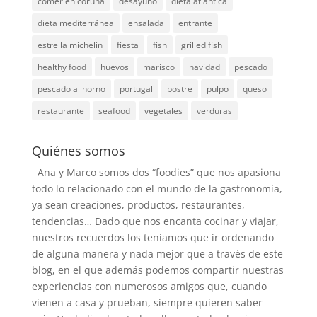
comer en coruña
desayuno
dieta atlantica
dieta mediterránea
ensalada
entrante
estrella michelin
fiesta
fish
grilled fish
healthy food
huevos
marisco
navidad
pescado
pescado al horno
portugal
postre
pulpo
queso
restaurante
seafood
vegetales
verduras
Quiénes somos
Ana y Marco somos dos “foodies” que nos apasiona
todo lo relacionado con el mundo de la gastronomía,
ya sean creaciones, productos, restaurantes,
tendencias… Dado que nos encanta cocinar y viajar,
nuestros recuerdos los teníamos que ir ordenando
de alguna manera y nada mejor que a través de este
blog, en el que además podemos compartir nuestras
experiencias con numerosos amigos que, cuando
vienen a casa y prueban, siempre quieren saber