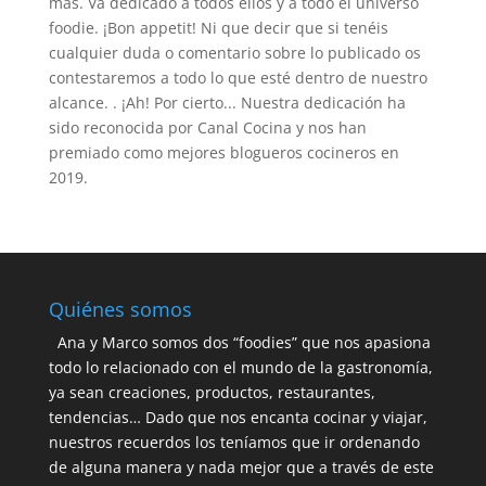
más. Va dedicado a todos ellos y a todo el universo
foodie. ¡Bon appetit! Ni que decir que si tenéis
cualquier duda o comentario sobre lo publicado os
contestaremos a todo lo que esté dentro de nuestro
alcance. . ¡Ah! Por cierto... Nuestra dedicación ha
sido reconocida por Canal Cocina y nos han
premiado como mejores blogueros cocineros en
2019.
Quiénes somos
Ana y Marco somos dos “foodies” que nos apasiona
todo lo relacionado con el mundo de la gastronomía,
ya sean creaciones, productos, restaurantes,
tendencias… Dado que nos encanta cocinar y viajar,
nuestros recuerdos los teníamos que ir ordenando
de alguna manera y nada mejor que a través de este