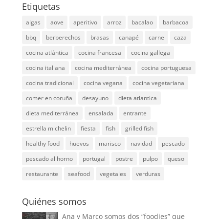
Etiquetas
algas
aove
aperitivo
arroz
bacalao
barbacoa
bbq
berberechos
brasas
canapé
carne
caza
cocina atlántica
cocina francesa
cocina gallega
cocina italiana
cocina mediterránea
cocina portuguesa
cocina tradicional
cocina vegana
cocina vegetariana
comer en coruña
desayuno
dieta atlantica
dieta mediterránea
ensalada
entrante
estrella michelin
fiesta
fish
grilled fish
healthy food
huevos
marisco
navidad
pescado
pescado al horno
portugal
postre
pulpo
queso
restaurante
seafood
vegetales
verduras
Quiénes somos
Ana y Marco somos dos “foodies” que