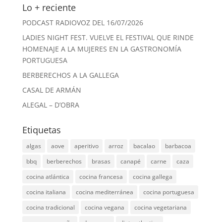
Lo + reciente
PODCAST RADIOVOZ DEL 16/07/2026
LADIES NIGHT FEST. VUELVE EL FESTIVAL QUE RINDE
HOMENAJE A LA MUJERES EN LA GASTRONOMÍA
PORTUGUESA
BERBERECHOS A LA GALLEGA
CASAL DE ARMÁN
ALEGAL – D’OBRA
Etiquetas
algas
aove
aperitivo
arroz
bacalao
barbacoa
bbq
berberechos
brasas
canapé
carne
caza
cocina atlántica
cocina francesa
cocina gallega
cocina italiana
cocina mediterránea
cocina portuguesa
cocina tradicional
cocina vegana
cocina vegetariana