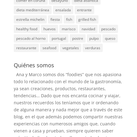
comer en coruña
desayuno
dieta atlantica
dieta mediterránea
ensalada
entrante
estrella michelin
fiesta
fish
grilled fish
healthy food
huevos
marisco
navidad
pescado
pescado al horno
portugal
postre
pulpo
queso
restaurante
seafood
vegetales
verduras
Quiénes somos
Ana y Marco somos dos “foodies” que nos apasiona
todo lo relacionado con el mundo de la gastronomía,
ya sean creaciones, productos, restaurantes,
tendencias… Dado que nos encanta cocinar y viajar,
nuestros recuerdos los teníamos que ir ordenando
de alguna manera y nada mejor que a través de este
blog, en el que además podemos compartir nuestras
experiencias con numerosos amigos que, cuando
vienen a casa y prueban, siempre quieren saber