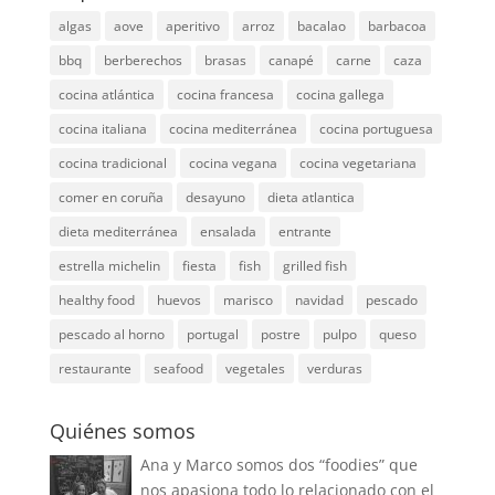
algas
aove
aperitivo
arroz
bacalao
barbacoa
bbq
berberechos
brasas
canapé
carne
caza
cocina atlántica
cocina francesa
cocina gallega
cocina italiana
cocina mediterránea
cocina portuguesa
cocina tradicional
cocina vegana
cocina vegetariana
comer en coruña
desayuno
dieta atlantica
dieta mediterránea
ensalada
entrante
estrella michelin
fiesta
fish
grilled fish
healthy food
huevos
marisco
navidad
pescado
pescado al horno
portugal
postre
pulpo
queso
restaurante
seafood
vegetales
verduras
Quiénes somos
Ana y Marco somos dos “foodies” que
nos apasiona todo lo relacionado con el