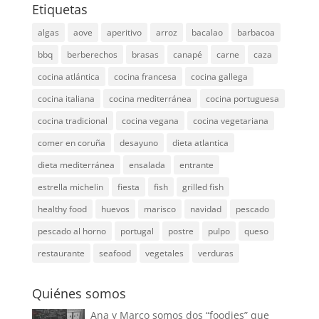
Etiquetas
algas
aove
aperitivo
arroz
bacalao
barbacoa
bbq
berberechos
brasas
canapé
carne
caza
cocina atlántica
cocina francesa
cocina gallega
cocina italiana
cocina mediterránea
cocina portuguesa
cocina tradicional
cocina vegana
cocina vegetariana
comer en coruña
desayuno
dieta atlantica
dieta mediterránea
ensalada
entrante
estrella michelin
fiesta
fish
grilled fish
healthy food
huevos
marisco
navidad
pescado
pescado al horno
portugal
postre
pulpo
queso
restaurante
seafood
vegetales
verduras
Quiénes somos
Ana y Marco somos dos “foodies” que