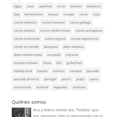
algas
aove
aperitivo
arroz
bacalao
barbacoa
bbq
berberechos
brasas
canapé
carne
caza
cocina atlántica
cocina francesa
cocina gallega
cocina italiana
cocina mediterránea
cocina portuguesa
cocina tradicional
cocina vegana
cocina vegetariana
comer en coruña
desayuno
dieta atlantica
dieta mediterránea
ensalada
entrante
estrella michelin
fiesta
fish
grilled fish
healthy food
huevos
marisco
navidad
pescado
pescado al horno
portugal
postre
pulpo
queso
restaurante
seafood
vegetales
verduras
Quiénes somos
Ana y Marco somos dos “foodies” que
nos apasiona todo lo relacionado con el