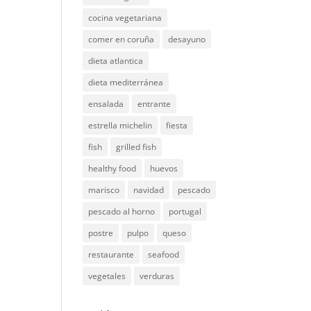
cocina vegetariana
comer en coruña
desayuno
dieta atlantica
dieta mediterránea
ensalada
entrante
estrella michelin
fiesta
fish
grilled fish
healthy food
huevos
marisco
navidad
pescado
pescado al horno
portugal
postre
pulpo
queso
restaurante
seafood
vegetales
verduras