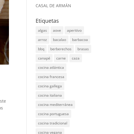
CASAL DE ARMÁN
Etiquetas
algas
aove
aperitivo
arroz
bacalao
barbacoa
bbq
berberechos
brasas
canapé
carne
caza
cocina atlántica
cocina francesa
cocina gallega
cocina italiana
ste
cocina mediterránea
os
cocina portuguesa
cocina tradicional
cocina vegana