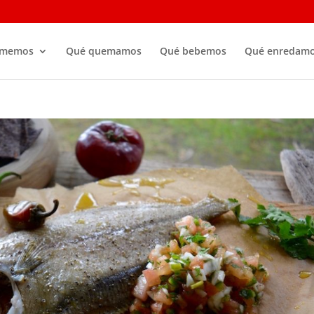
omemos
Qué quemamos
Qué bebemos
Qué enredam