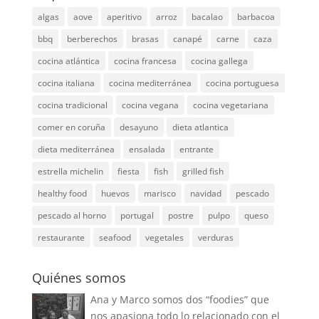
algas
aove
aperitivo
arroz
bacalao
barbacoa
bbq
berberechos
brasas
canapé
carne
caza
cocina atlántica
cocina francesa
cocina gallega
cocina italiana
cocina mediterránea
cocina portuguesa
cocina tradicional
cocina vegana
cocina vegetariana
comer en coruña
desayuno
dieta atlantica
dieta mediterránea
ensalada
entrante
estrella michelin
fiesta
fish
grilled fish
healthy food
huevos
marisco
navidad
pescado
pescado al horno
portugal
postre
pulpo
queso
restaurante
seafood
vegetales
verduras
Quiénes somos
Ana y Marco somos dos “foodies” que
nos apasiona todo lo relacionado con el