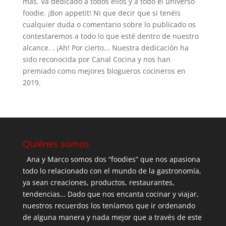
más. Va dedicado a todos ellos y a todo el universo
foodie. ¡Bon appetit! Ni que decir que si tenéis
cualquier duda o comentario sobre lo publicado os
contestaremos a todo lo que esté dentro de nuestro
alcance. . ¡Ah! Por cierto... Nuestra dedicación ha
sido reconocida por Canal Cocina y nos han
premiado como mejores blogueros cocineros en
2019.
Quiénes somos
Ana y Marco somos dos “foodies” que nos apasiona
todo lo relacionado con el mundo de la gastronomía,
ya sean creaciones, productos, restaurantes,
tendencias… Dado que nos encanta cocinar y viajar,
nuestros recuerdos los teníamos que ir ordenando
de alguna manera y nada mejor que a través de este