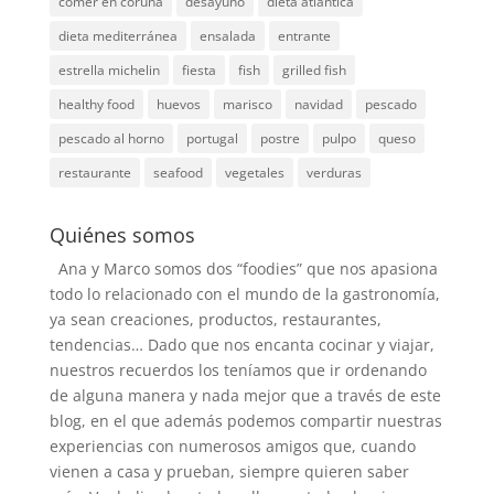
comer en coruña
desayuno
dieta atlantica
dieta mediterránea
ensalada
entrante
estrella michelin
fiesta
fish
grilled fish
healthy food
huevos
marisco
navidad
pescado
pescado al horno
portugal
postre
pulpo
queso
restaurante
seafood
vegetales
verduras
Quiénes somos
Ana y Marco somos dos “foodies” que nos apasiona
todo lo relacionado con el mundo de la gastronomía,
ya sean creaciones, productos, restaurantes,
tendencias… Dado que nos encanta cocinar y viajar,
nuestros recuerdos los teníamos que ir ordenando
de alguna manera y nada mejor que a través de este
blog, en el que además podemos compartir nuestras
experiencias con numerosos amigos que, cuando
vienen a casa y prueban, siempre quieren saber