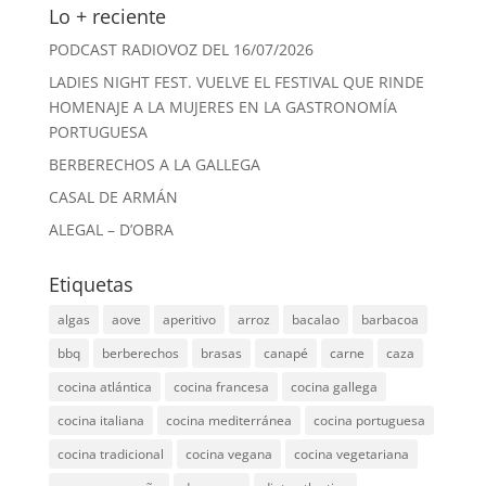
Lo + reciente
PODCAST RADIOVOZ DEL 16/07/2026
LADIES NIGHT FEST. VUELVE EL FESTIVAL QUE RINDE
HOMENAJE A LA MUJERES EN LA GASTRONOMÍA
PORTUGUESA
BERBERECHOS A LA GALLEGA
CASAL DE ARMÁN
ALEGAL – D’OBRA
Etiquetas
algas
aove
aperitivo
arroz
bacalao
barbacoa
bbq
berberechos
brasas
canapé
carne
caza
cocina atlántica
cocina francesa
cocina gallega
cocina italiana
cocina mediterránea
cocina portuguesa
cocina tradicional
cocina vegana
cocina vegetariana